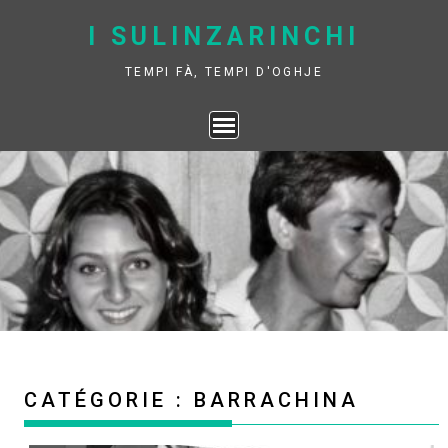
Skip
I SULINZARINCHI
to
content
TEMPI FÀ, TEMPI D'OGHJE
CATÉGORIE :
BARRACHINA