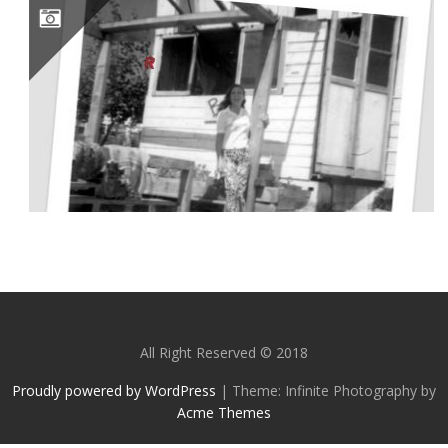
A BARRACHINA, SA PLAGE, LA PAILLOTE DE TOTO DI MARZO DANS LES ANNÉES 60/70
All Right Reserved © 2018
Proudly powered by WordPress
|
Theme: Infinite Photography by
Acme Themes