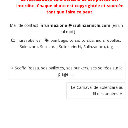
interdite. Chaque photo est copyrightée et sourcée
tant que faire ce peut.
Mail de contact
infurmazione @ isulinzarinchi.com
(en un
seul mot)
,
,
,
,
murs rebelles
bombage
corse
corsica
murs rebelles
,
,
,
,
Solenzara
Sulinzara
Sulinzarinchi
Sulinzarincu
tag
NAVIGATION
Scaffa Rossa, ses paillotes, ses bunkers, ses soirées sur la
DE
plage . . .
L’ARTICLE
Le Carnaval de Solenzara au
fil des années