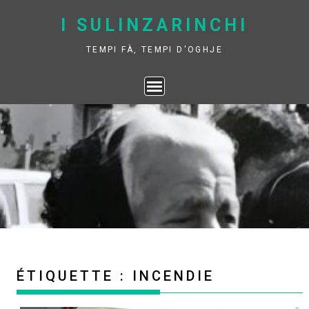
Skip
I SULINZARINCHI
to
content
TEMPI FÀ, TEMPI D'OGHJE
ÉTIQUETTE :
INCENDIE