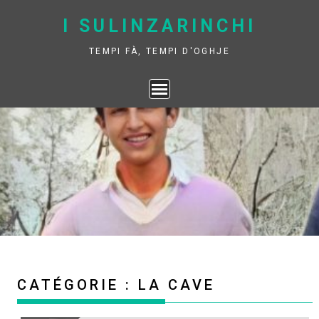
Skip
I SULINZARINCHI
to
content
TEMPI FÀ, TEMPI D'OGHJE
CATÉGORIE :
LA CAVE